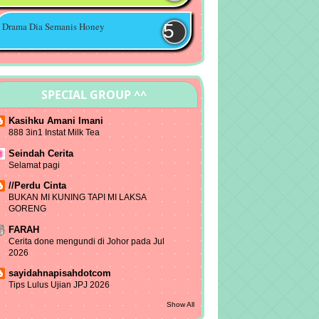
Contest Menang Fujifilm Instax Mini
Camera - Beray...
Drama Dia Semanis Honey
Giveway Shawl Raya by Aryana
Couture
Raya Giveaway : Jualan Raya Meletop
SPECIAL GROUP ^^
2016
Kasihku Amani Imani
GIVEAWAY BY SYAZWANI MAZLAN
888 3in1 Instat Milk Tea
2016
Seindah Cerita
Syahoney Kitty Shoppe Giveaway" di
Selamat pagi
blog anda
//Perdu Cinta
BUKAN MI KUNING TAPI MI LAKSA
Segmen Sampul Duit Raya
GORENG
Seindahcerita
FARAH
Segmen Memori Berkasih Ucing
Cerita done mengundi di Johor pada Jul
Follow
2026
sayidahnapisahdotcom
INIBLOGKE RAMADHAN16
Tips Lulus Ujian JPJ 2026
BLOGLIST
Show All
Giveaway Sejuk Sedap Ramadhan