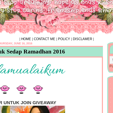
|
HOME
|
CONTACT ME
|
POLICY
|
DISCLAMER
|
HURSDAY, JUNE 16, 2016
uk Sedap Ramadhan 2016
P
R UNTUK JOIN GIVEAWAY