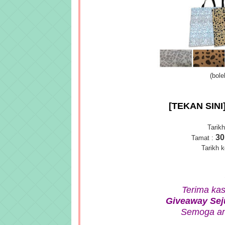
(bole
[TEKAN SIN
Tarikh
30
Tamat :
Tarikh 
Terima kas
Giveaway Sej
Semoga and