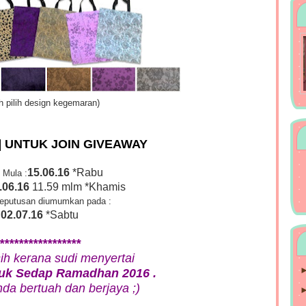
h pilih design kegemaran)
I] UNTUK JOIN GIVEAWAY
15.06.16
*Rabu
 Mula :
.06.16
11.59 mlm *Khamis
keputusan diumumkan pada :
02.07.16
*Sabtu
*****************
ih kerana sudi menyertai
uk Sedap Ramadhan 2016 .
a bertuah dan berjaya ;)