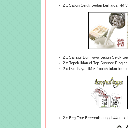
2 x Sabun Sejuk Sedap berharga RM 
2 x Sampul Duit Raya Sabun Sejuk Se
2 x Tapak iklan di Top Sponsor Blog s
2 x Duit Raya RM 5 / boleh tukar ke to
2 x Beg Tote Bercorak - tinggi 44cm x 