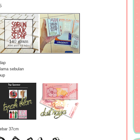
35
dap
elama sebulan
pup
lebar 37cm