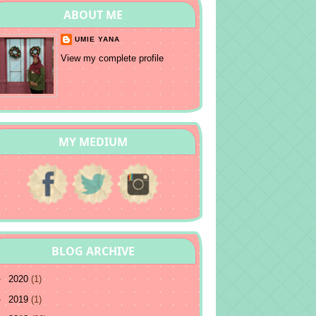
ABOUT ME
UMIE YANA
View my complete profile
MY MEDIUM
BLOG ARCHIVE
►
2020
(1)
►
2019
(1)