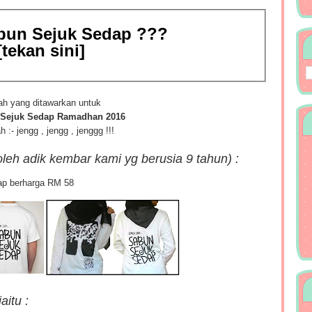
bun Sejuk Sedap ???
[tekan sini]
ah yang ditawarkan untuk
 Sejuk Sedap Ramadhan 2016
h :- jengg , jengg , jenggg !!!
 oleh adik kembar kami yg berusia 9 tahun) :
dap berharga RM 58
aitu :