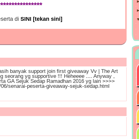
***************
serta di
SINI [tekan sini]
sih banyak support join first giveaway Vv | The Art
 seorang yg supportive !!! Heheeee .... Anyway ,
serta GA Sejuk Sedap Ramadhan 2016 yg lain >>>>
/06/senarai-peserta-giveaway-sejuk-sedap.html