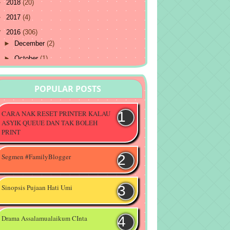
►
2018
(20)
►
2017
(4)
▼
2016
(306)
►
December
(2)
►
October
(1)
►
August
(7)
POPULAR POSTS
►
July
(15)
▼
June
(31)
CARA NAK RESET PRINTER KALAU
Duit Raya Giveaway by SpendaLusuh
ASYIK QUEUE DAN TAK BOLEH
PRINT
Tahniah TMJ dan YM Che Puan
Khaleeda atas keputera...
Segmen #FamilyBlogger
Kesan Asap Rokok Untuk Ibu
Mengandung
Sinopsis Pujaan Hati Umi
Peraduan Duit Raya..! Mulai 27 Jun - 5
Julai 2016
Drama Assalamualaikum CInta
Tanda - Tanda Malam Lailatul Qadar