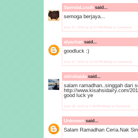
SpendaLusuh
said...
semoga berjaya...
June 17, 2016 at 11:37 AM
[Reply to Comment]
alyachan
said...
goodluck :)
June 17, 2016 at 12:23 PM
[Reply to Comment]
sitirohaida
said...
salam ramadhan..singgah dari
http://www.kisahsidairy.com/2
good luck ye
June 20, 2016 at 1:39 PM
[Reply to Comment]
Unknown
said...
Salam Ramadhan Ceria.Nak Singg