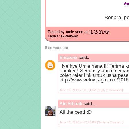
**
Senarai pe
Posted by
umie yana
at
11:28:00 AM
Labels:
GiveAway
9 comments:
Ematunz
said...
Hye hye Umie Yana !!! Terima ka
Thinker ! Seriously anda memang
boleh refer link untuk usha pe
http://www.vetovirago.com/2016
June 16, 2016 at 11:38 AM
[Reply to Comment]
Ain Athirah
said...
All the best! :D
June 16, 2016 at 12:28 PM
[Reply to Comment]